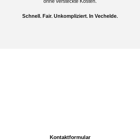
ohne versteckte Kosten.
Schnell. Fair. Unkompliziert. In Vechelde.
Jetzt kostenlose Autoankauf
in Vechelde beauftragen
Täglich von 08:00 bis 20:00 Uhr für Sie erreichbar
Kontaktformular