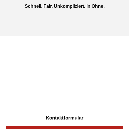
Schnell. Fair. Unkompliziert. In Ohne.
Jetzt kostenlose Autoankauf
in Ohne beauftragen
Täglich von 08:00 bis 20:00 Uhr für Sie erreichbar
Kontaktformular