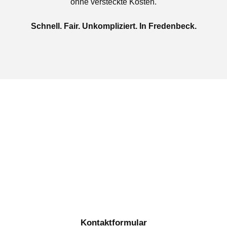
ohne versteckte Kosten.
Schnell. Fair. Unkompliziert. In Fredenbeck.
Jetzt kostenlose Autoankauf
in Fredenbeck beauftragen
Täglich von 08:00 bis 20:00 Uhr für Sie erreichbar
Kontaktformular