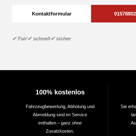
Kontaktformular
01578802
✔ Fair
✔ schnell
✔ sicher
100% kostenlos
Fahrzeugbewertung, Abholung und
Sie erh
Abmeldung sind im Service
la
enthalten – ganz ohne
Au
Zusatzkosten.