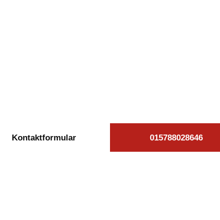
kostenlose Autoan
ppenburg beauftr
äglich von 08:00 bis 20:00 Uhr für Sie erreichb
Kontaktformular
015788028646