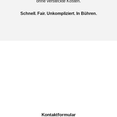
ohne versteckte Kosten.
Schnell. Fair. Unkompliziert. In Bühren.
Jetzt kostenlose Autoankauf
in Bühren beauftragen
Täglich von 08:00 bis 20:00 Uhr für Sie erreichbar
Kontaktformular