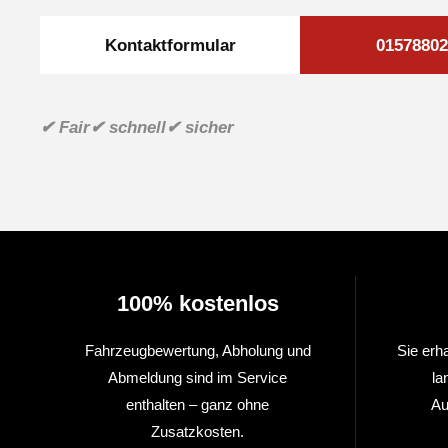
Kontaktformular
01578802
✔ Fair
✔ schnell
✔ sicher
100% kostenlos
Fahrzeugbewertung, Abholung und
Sie erh
Abmeldung sind im Service
la
enthalten – ganz ohne
Au
Zusatzkosten.